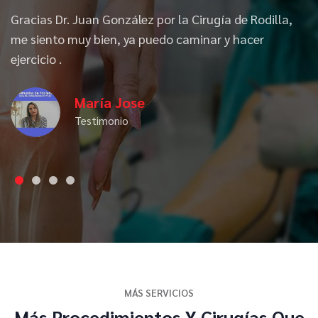
el
Gracias Dr. Juan González por la Cirugía de Rodilla,
M
n
me siento muy bien, ya puedo caminar y hacer
J
ejercicio .
G
María Jose
Testimonio
MÁS SERVICIOS
Más Procedimientos Y Cirugías Que